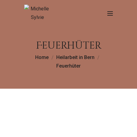
Feuerhüter
Home
Heilarbeit in Bern
Feuerhüter