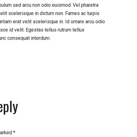
tibulum sed arcu non odio euismod. Vel pharetra
velit scelerisque in dictum non. Fames ac turpis
iam erat velit scelerisque in. Id ornare arcu odio
ce id velit. Egestas tellus rutrum tellus
nunc consequat interdum.
eply
marked
*